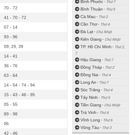
-
Bình Phước
Thứ 7
70 - 72
-
Bình Thuận
Thứ 5
-
Cà Mau
Thứ 2
41 - 70 - 72
-
Cần Thơ
Thứ 4
07 - 14
-
Đà Lạt
Chủ Nhật
93 - 96
-
Kiên Giang
Chủ Nhật
-
09, 29, 39
TP. Hồ Chí Minh
Thứ 2,
7
14 - 41
-
Hậu Giang
Thứ 7
36 - 76
-
Đồng Tháp
Thứ 2
-
Đồng Nai
Thứ 4
63 - 64
-
Long An
Thứ 7
14 - 54 - 74 - 94
-
Sóc Trăng
Thứ 4
15 - 43 - 46 - 95
-
Tây Ninh
Thứ 5
05 - 55
-
Tiền Giang
Chủ Nhật
-
Trà Vinh
Thứ 6
89 - 98
-
Vĩnh Long
Thứ 6
06
-
Vũng Tàu
Thứ 3
42 - 46