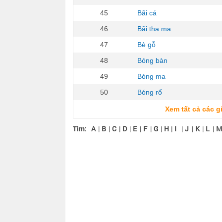
45
Bãi cá
46
Bãi tha ma
47
Bè gỗ
48
Bóng bàn
49
Bóng ma
50
Bóng rổ
Xem tất cả các g
Tìm:
A
|
B
|
C
|
D
|
E
|
F
|
G
|
H
|
I
|
J
|
K
|
L
|
M