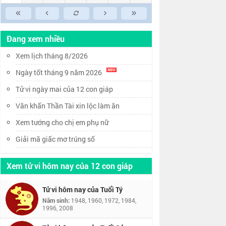
Đang xem nhiều
Xem lịch tháng 8/2026
Ngày tốt tháng 9 năm 2026
Tử vi ngày mai của 12 con giáp
Văn khấn Thần Tài xin lộc làm ăn
Xem tướng cho chị em phụ nữ
Giải mã giấc mơ trúng số
Xem tử vi hôm nay của 12 con giáp
Tử vi hôm nay của Tuổi Tý
Năm sinh:
1948, 1960, 1972, 1984,
1996, 2008