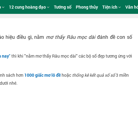
p
12 cung hoàng đạo
Tướng số
Phong thủy
Tiện ích
Văn h
áo hiệu điều gì, nằm
mơ thấy Râu mọc dài
đánh đề con số
m nay
"
thì khi "nằm mơ thấy Râu mọc dài" các bộ số đẹp tương ứng với
anh sách hơn
1000 giấc mơ lô đề
hoặc
thống kê kết quả xổ số
3 miền
dưới nhé.