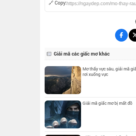
🔗 Copy:
Giải mã các giấc mơ khác
Mơ thấy vực sâu, giải mã gi
rơi xuống vực
Giải mã giấc mơ bị mất đồ