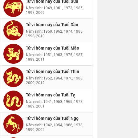
Tử vi hôm nay của Tuổi Sửu
Năm sinh:
1949, 1961, 1973, 1985,
1997, 2009
Tử vi hôm nay của Tuổi Dần
Năm sinh:
1950, 1962, 1974, 1986,
1998, 2010
Tử vi hôm nay của Tuổi Mão
Năm sinh:
1951, 1963, 1975, 1987,
1999, 2011
Tử vi hôm nay của Tuổi Thìn
Năm sinh:
1952, 1964, 1976, 1988,
2000, 2012
Tử vi hôm nay của Tuổi Tỵ
Năm sinh:
1941, 1953, 1965, 1977,
1989, 2001
Tử vi hôm nay của Tuổi Ngọ
Năm sinh:
1942, 1954, 1966, 1978,
1990, 2002